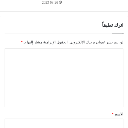
2023-03-26
ا
ل
ع
ا
اترك تعليقاً
م
ل
ب
لن يتم نشر عنوان بريدك الإلكتروني.
الحقول الإلزامية مشار إليها بـ
*
ن
ا
ك
ا
ل
ل
ت
ق
ر
ع
ض
ل
ا
ل
ي
ش
ق
ع
*
ب
الاسم
*
ي
إ