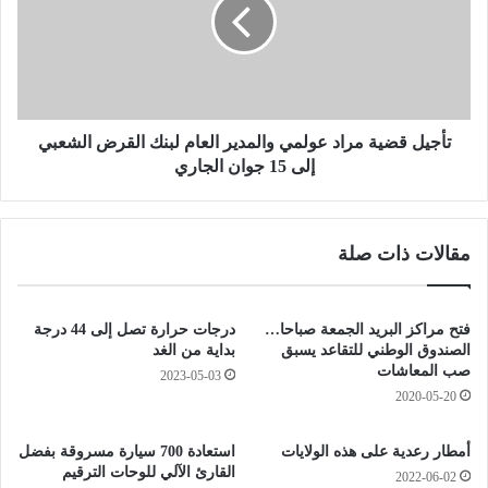
ي
ي
م
ل
ؤ
ق
س
ض
س
ي
ا
ة
ت
م
تأجيل قضية مراد عولمي والمدير العام لبنك القرض الشعبي
ا
ر
إلى 15 جوان الجاري
ل
ا
ط
د
ف
ع
مقالات ذات صلة
و
و
ل
ل
ة
م
ا
ي
فتح مراكز البريد الجمعة صباحا…
درجات حرارة تصل إلى 44 درجة
ل
و
الصندوق الوطني للتقاعد يسبق
بداية من الغد
ص
ا
صب المعاشات
2023-05-03
غ
ل
2020-05-20
ي
م
ر
د
أمطار رعدية على هذه الولايات
استعادة 700 سيارة مسروقة بفضل
ة
ي
القارئ الآلي للوحات الترقيم
2022-06-02
ر