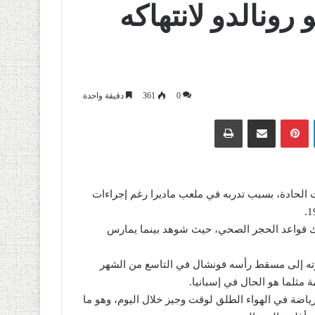
 رونالدو لانتهاكه
0
361
دقيقة واحدة
لينكدإن
بينتيريست
مشاركة عبر البريد
طباعة
ت الحادة، بسبب تدربه في ملعب ماديرا رغم إجراءات
بذلك قواعد الحجر الصحي، حيث شوهد بينما يمارس
رته إلى مسقط رأسه فونشال في التاسع من الشهر
ثلما هو الحال في إسبانيا.
ياضة في الهواء الطلق لوقت وجيز خلال اليوم، وهو ما