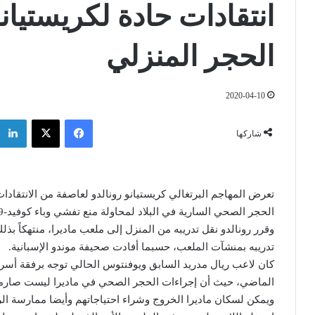
انتقادات حادة لكريستيانو
الحجر المنزلي
2020-04-10
فيسبوك
‫X
شاركها
تعرض المهاجم البرتغالي كريستيانو رونالدو لعاصفة من الانتقادا
الحجر الصحي السارية في البلاد لمحاولة منع تفشي وباء كوفيد-19.
وقرر رونالدو نقل تدريبه من المنزل إلى ملعب ماديرا، منتهكاً 
تدريبه بمنشآت الملعب، حسبما أفادت صحيفة موندو الإسبانية.
كان لاعب ريال مدريد السابق ويوفنتوس الحالي توجه برفقة أس
الماضي، حيث أن إجراءات الحجر الصحي في ماديرا ليست صارمة م
ويمكن لسكان ماديرا الخروج وشراء احتياجاتهم وأيضا ممارسة الر