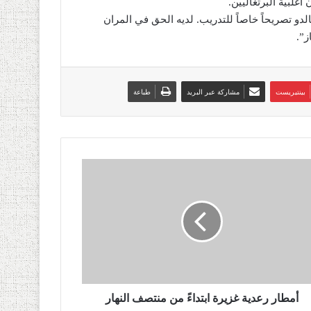
غلبية البرتغاليين.
و تصريحاً خاصاً للتدريب. لديه الحق في المران
ز”.
بينتيريست
مشاركة عبر البريد
طباعة
أمطار رعدية غزيرة ابتداءً من منتصف النهار