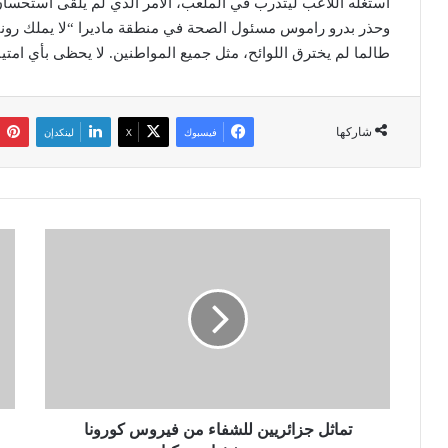
استغله اللاعب ليتدرب في الملعب، الأمر الذي لم يلقى استحسان أ
وحذر بدرو راموس مسئول الصحة في منطقة ماديرا “لا يملك رونالد
طالما لم يخترق اللوائح، مثل جميع المواطنين. لا يحظى بأي امتيا
شاركها
فيسبوك
‫X
لينكدإن
ت
أ
م
م
ا
ط
ث
ا
ل
ر
ج
ر
ز
ع
ا
د
ئ
ي
ر
تماثل جزائريين للشفاء من فيروس كورونا
ة