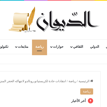
الدولي
الثقافي
حوارات
رياضة
متابعات
تكنولوج
قبلية… الجزائر عازمة على الارتقاء بعلاقاتها مع بيلاروسيا
الرئيسية
/
رياضة
/
انتقادات حادة لكريستيانو رونالدو لانتهاكه الحجر المن
رياضة
أخر الأخبار