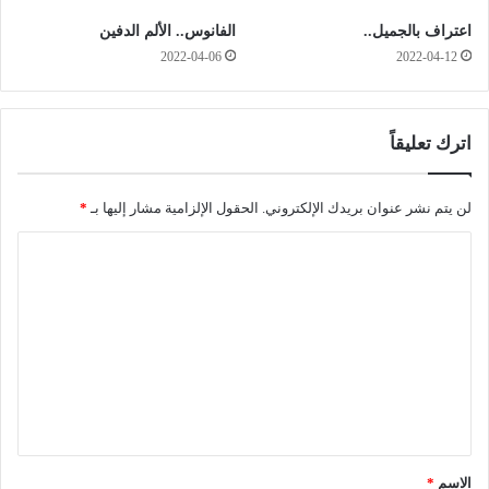
ة
م
اعتراف بالجميل..
الفانوس.. الألم الدفين
ح
ؤ
و
2022-04-12
2022-04-06
س
ل
س
"
ة
ت
ل
اترك تعليقاً
أ
ب
ث
ي
ي
ع
لن يتم نشر عنوان بريدك الإلكتروني.
الحقول الإلزامية مشار إليها بـ
*
ر
"
ا
ز
ا
ل
ي
ل
ت
و
ع
ت
ت
ب
م
ع
و
ق
ا
ل
ل
ل
د
ي
إ
ة
ق
ر
"
ه
ب
*
الاسم
*