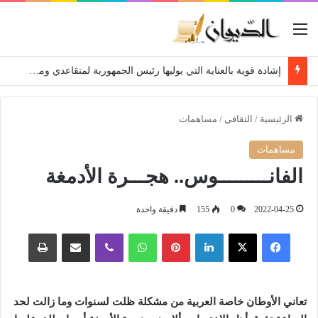
القائمة
إشادة قوية بالعناية التي يوليها رئيس الجمهورية لمتقاعدي ومعطوبي وكبار جرحى الجيش الوطني الشعبي
الرئيسية
/
الثقافي
/
مساهمات
مساهمات
الفانـــــــــوس.. هجـــرة الأدمغة
2022-04-25
0
155
دقيقة واحدة
فيسبوك
‫X
لينكدإن
بينتيريست
واتساب
ڤايبر
مشاركة عبر البريد
طباعة
تعاني الأوطان خاصة العربية من مشكلة ظلت لسنوات وما زالت لحد