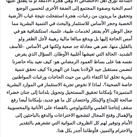
الساعة تؤرق أهل الاختصاص ألا وهي هجرة الأدمغة أو ما يطلق عليها
اسم النخبة وصفوة المجتمع إلى الضفة الأخرى لتحسين الوضع
وتحقيق ما يريدون من رغبات، هجرة استفحلت نتيجة غياب الأرضية
الخصبة وحجر الأساس للاستثمار والبحث في التنمية البشرية مما
جعل الوطن الأم يفتقر لخدمات طبية، علمية، استكشافية هو في
أمس الحاجة إليها بل ويدفع مبالغا مالية رهيبة لأجل الظفر ولو
بالقليل منها، نعم هي معادلة جد صعبة ولكنها في الأساس –للأسف
الشديد- الحالة التي تعيشها أغلبية الأوطان. السؤال الذي يفرض
نفسه هنا على بساط العمود الرمضاني هو: كيف نعيد بناء حاضرنا
لنضمن مستقبل جيد لأولادنا بعيدا عن الهجرة؟ كيف نحقق تنمية
بشرية تخلق لنا اكتفاء ذاتي من حيث الحاجات ورغبات المواطنين
خاصة الصحية؟، لماذا لا نخوض تجربة الاستثمار في الموارد البشرية
المتميزة؟ بإمكاننا تحقيق المستحيل وتحويل بلداننا إلى جنان خضراء
صالحة للإبداع والإبتكار واحتضان كل ما هو جديد، بإمكاننا أيضا رفع
سقف إنتاجنا العلمي والتكنولوجي بالقضاء على الأنانية والمحسوبية
والإهمال وفتح المجال لتشجيع الاختراعات والدفع بالباحثين إلى
الأمام وتوفير لهم كل الظروف المواتية التي تشعرهم بالتقدير
والاحترام والتميز، فأوطاننا أجدر بكل هذا
.