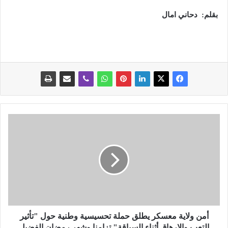
بقلم: دحاني امال
أ
م
ن
و
ل
ا
ي
ة
م
ع
أمن ولاية معسكر يطلق حملة تحسيسية وطنية حول "تأثير
س
التعب والإرهاق أثناء السياقة" تزامنا وشهر رمضان الفضيل