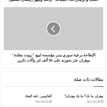
ك
ر
ا
ي
ل
ط
إ
ل
ط
ق
ا
ح
ح
م
ة
ل
ب
ة
ر
ت
ع
الإطاحة برعية سوري يدير مؤسسة لبيع "زيوت مقلدة"
ح
ي
بوهران عثر بحوزته على 90 ألف لتر وآلات تكرير
س
ة
ي
س
س
و
مقالات ذات صلة
ي
ر
ة
ي
و
ي
ط
د
وهران ما بك؟ ما بك وهران؟
الفانوس.. لغة الضاد
ن
ي
2022-04-05
2022-06-06
ي
ر