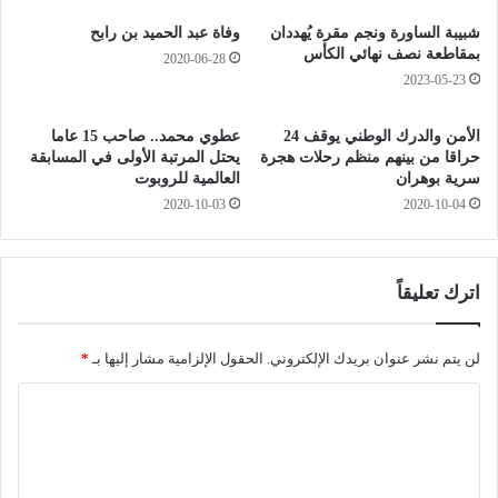
م
ح
ل
ل
شبيبة الساورة ونجم مقرة يُهددان
وفاة عبد الحميد بن رابح
ق
م
بمقاطعة نصف نهائي الكأس
2020-06-28
ب
ا
2023-05-23
ب
ل
ـ
ش
الأمن والدرك الوطني يوقف 24
عطوي محمد.. صاحب 15 عاما
”
ه
حراقا من بينهم منظم رحلات هجرة
يحتل المرتبة الأولى في المسابقة
ص
د
سرية بوهران
العالمية للروبوت
ا
ا
2020-10-03
2020-10-04
ن
ء
ع
ت
ا
ح
ل
ق
اترك تعليقاً
م
ق
ش
ب
ا
ع
لن يتم نشر عنوان بريدك الإلكتروني.
الحقول الإلزامية مشار إليها بـ
*
ه
و
ا
ي
د
ر
ت
ل
”
ه
ت
م
إ