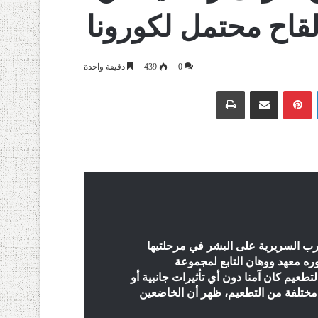
قاح محتمل لكورونا
0
439
دقيقة واحدة
لينكدإن
بينتيريست
مشاركة عبر البريد
طباعة
ارب السريرية على البشر في مرحلتيها
ره معهد ووهان التابع لمجموعة
ن “التطعيم كان آمنا دون أي تأثيرات جانبية أو
مختلفة من التطعيم، ظهر أن الخاضعين