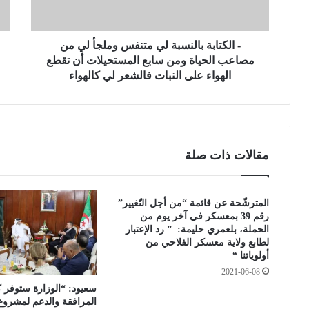
ب
ا
ة
.
ب
.
ا
- الكتابة بالنسبة لي متنفس وملجأ لي من
إ
ل
ع
مصاعب الحياة ومن سابع المستحيلات أن تقطع
ن
ا
الهواء على النبات فالشعر لي كالهواء
س
د
ب
ة
ة
ع
ل
ز
ي
ل
مقالات ذات صلة
م
غ
ت
ر
ن
ب
المترشّحة عن قائمة “من أجل التّغيير”
ف
ا
رقم 39 بمعسكر في آخر يوم من
س
ل
الحملة، بلعمري حليمة: ” رد الإعتبار
و
ب
لطابع ولاية معسكر الفلاحي من
م
ل
أولوياتنا “
ل
ا
2021-06-08
ج
د
سعيود: “الوزارة ستوفر 
أ
ب
المرافقة والدعم لمشروع 
ل
ع