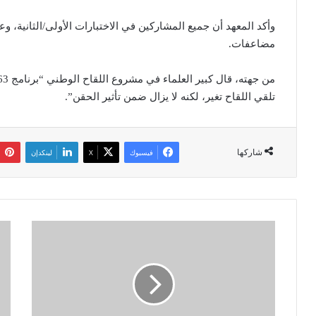
مضاعفات.
تلقي اللقاح تغير، لكنه لا يزال ضمن تأثير الحقن”.
شاركها
فيسبوك
‫X
لينكدإن
-
أ
ا
ل
ل
م
ك
ا
ت
ن
ا
ي