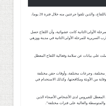
وأشارت نتائج التحاليل، التي أجريت على الأشخاص الذين حقنوا باللقاح، والذين تلقوا جرعتين منه خلال فترة 28 يوما،
حلة الأولى/الثانية كانت عشوائية، وأن اللقاح حصل
رب السريرية للمرحلة الأولى/الثانية في مدينة ووزهي
ية أجريت لمدة 66 يوما متتالية وحصلت على بيانات عن سلامة وفعالية اللقاح المعطل
 مختلفة، وجرعات مختلفة، وأوقات حقن مختلفة
وقاية من الأوبئة ومكافحتها، وكذلك الاستخدام في
ح المعطل للفيروس لدى الأشخاص الأصحاء الذين