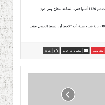
وأكد المعهد أن جميع المشاركين في الاختبارات الأولى/الثانية، وعددهم 1120 أتموا فترة النقاهة بنجاح ومن دون
من جهته، قال كبير العلماء في مشروع اللقاح الوطني “برنامج 863″، يانغ شياو مينغ، أنه “لاحظ أن النمط الجيني عقب
بينتيريست
مشاركة عبر البريد
طباعة