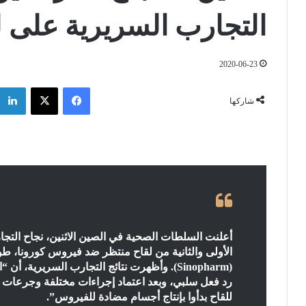
التجارب السريرية على ل
2020-06-23
فيسبوك
‫X
شاركها
أعلنت السلطات الصحية في الصين الاثنين، نجاح التج
الأولى والثانية من لقاح منتظر ضد فيروس كورونا، طو
(Sinopharm). وأظهرت نتائج التجارب السريرية، أ
رد فعل سلبي، وبعد اعتماد إجراءات مختلفة وجرعات 
للقاح بدأوا بإنتاج أجسام مضادة للفيروس”.