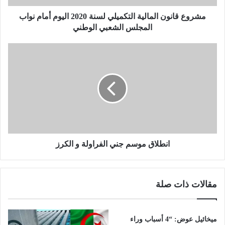
و
ن
مشروع قانون المالية التكميلي لسنة 2020 اليوم أمام نواب
ا
المجلس الشعبي الوطني
ل
م
ا
ا
ن
ل
ط
ي
ل
ة
ا
ا
ق
ل
م
ت
و
ك
س
م
م
انطلاق موسم جني الفراولة و الكرز
ي
ج
ل
ن
ي
ي
مقالات ذات صلة
ل
ا
س
ل
ن
ف
ة
ر
ميخائيل عوض: “4 أسباب وراء