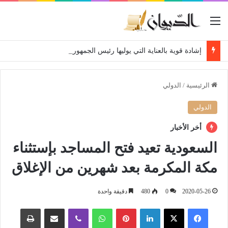
القائمة
إشادة قوية بالعناية التي يوليها رئيس الجمهورية لمتقاعدي ومعطوبي وكبار جرحى الجيش الوطني الشعبي
الرئيسية
/
الدولي
الدولي
أخر الأخبار
السعودية تعيد فتح المساجد بإستثناء
مكة المكرمة بعد شهرين من الإغلاق
2020-05-26
0
480
دقيقة واحدة
فيسبوك
‫X
لينكدإن
بينتيريست
واتساب
ڤايبر
مشاركة عبر البريد
طباعة