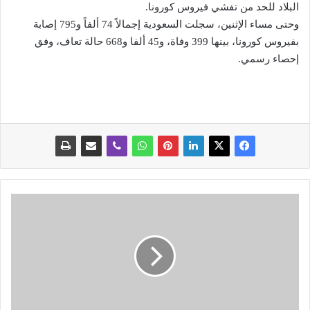
البلاد للحد من تفشي فيروس كورونا.
وحتى مساء الإثنين، سجلت السعودية إجمالاً 74 ألفاً و795 إصابة
بفيروس كورونا، بينها 399 وفاة، و45 ألفا و668 حالة تعاف، وفق
إحصاء رسمي.
م
ش
ر
و
ع
ق
ا
ن