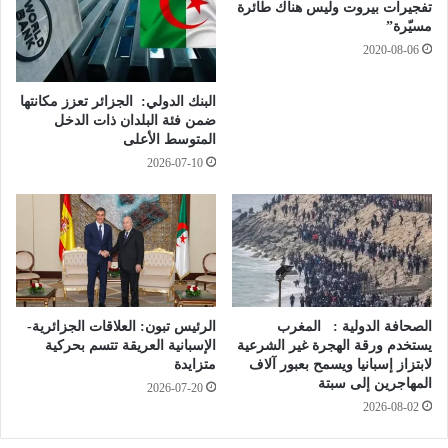
2
ا
تفجيرات بيروت وليس هناك طائرة
0
و
مسيّرة”
2
ل
2020-08-06
0
ة
ا
و
البنك الدولي: الجزائر تعزز مكانتها
ل
ا
ضمن فئة البلدان ذات الدخل
ي
ل
المتوسط الأعلى
و
ك
2026-07-10
م
ر
أ
ز
م
ا
م
ن
و
ا
الصحافة الدولية : المغرب
الرئيس تبون: العلاقات الجزائرية-
ب
يستخدم ورقة الهجرة غير الشرعية
الإسبانية العريقة تتسم بحركية
ا
لابتزاز إسبانيا ويسمح بعبور آلاف
متزايدة
ل
المهاجرين إلى سبتة
2026-07-20
م
2026-08-02
ج
ل