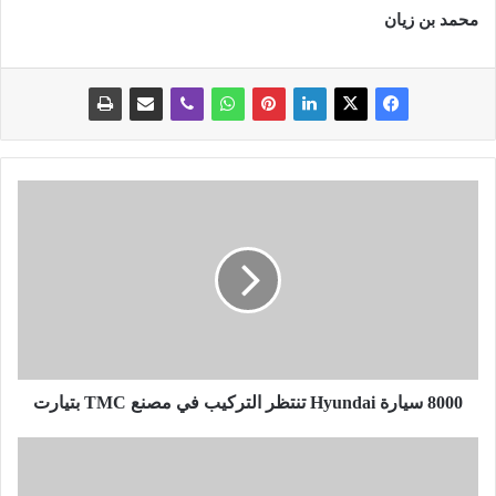
محمد بن زيان
8
0
0
0
س
ي
ا
ر
ة
H
8000 سيارة Hyundai تنتظر التركيب في مصنع TMC بتيارت
y
u
ا
n
ل
d
ر