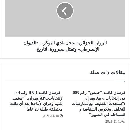
a
و
i
ا
ت
ي
ن
ة
ت
ا
ظ
ل
ر
ج
الرواية الجزائرية تدخل نادي البوكر... «الديوان
ا
ز
الإسبرطي» وتمثل سيرورة التاريخ
ل
ا
ت
ئ
ر
ر
مقالات ذات صلة
ك
ي
ي
ة
ب
ت
ف
د
فرسان قائمة “حمس” رقم 005
فرسان قائمة RND رقم001
ي
خ
في إنتخابات Apw وهران
لإنتخاباتAPC وهران: “سنعيد
م
ل
:”سنحدث القطيعة مع ممارسات
بلدية وهران لأبناءها بعد أن ظلت
ص
التخلف، ونكرس الشفافية و
مختطفة طيلة 20 عاما”
ن
المساءلة في التسيير”
ن
ا
2021-11-10
ع
د
2021-11-16
T
ي