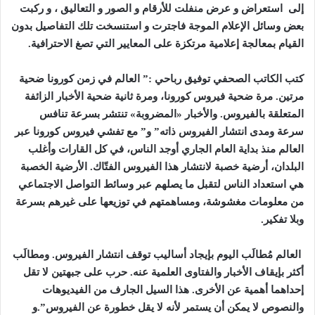
إلى استعراض و عرض منفلت للأرقام و الصور و التعاليق ، و ركبت
بعض وسائل الإعلام الموجة فاجترت و استنسخت تلك التفاصيل بدون
القيام بمعالجة إعلامية مرتكزة على المعايير التي تصغ الاحترافية
.
كتب الكاتب الصحفي توفيق رباحي :” العالم في زمن كورونا ضحية
مرتين. مرة ضحية فيروس كورونا، ومرة ثانية ضحية الأخبار الزائفة
المتعلقة بالفيروس. والأخبار «المضروبة» تنتشر بسرعة تنافس
سرعة ومدى انتشار الفيروس ذاته” و” مع تفشي فيروس كورونا عبر
العالم منذ بداية العام الجاري أوجد الناس، في كل القارات وأغلب
البلدان، أرضية خصبة لانتشار هذا الفيروس الفتّاك. الأرضية الخصبة
هي استعداد الناس لتقبل ما يصلهم عبر وسائط التواصل الاجتماعي
من معلومات مغشوشة، ومساهمتهم في توزيعها على غيرهم بسرعة
وبلا تفكير
.
العالم مُطالَب اليوم بإيجاد أساليب توقف انتشار الفيروس. ومطالَب
أكثر بإيقاف الأخبار والفتاوى العلمية عنه. حرب على جبهتين لا تقل
إحداهما أهمية عن الأخرى. هذا السيل الجارف من الفيديوهات
والنصوص لا يمكن أن يستمر لأنه لا يقل خطورة عن الفيروس”.و