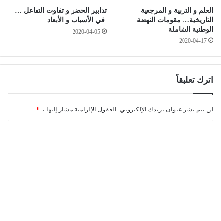
M
ا
العلم و التربية و المرجعية
تدابير الحضر و تفاوت التفاعل …
C
ل
التاريخية… مقومات النهضة
في الأسباب و الأبعاد
ب
ب
الوطنية الشاملة
2020-04-05
ت
و
2020-04-17
ي
ك
ا
ر
ر
.
ت
.
اترك تعليقاً
.
«
لن يتم نشر عنوان بريدك الإلكتروني.
الحقول الإلزامية مشار إليها بـ
*
ا
ل
ا
د
ي
ل
و
ت
ا
ع
ن
ا
ل
ل
ي
إ
س
ق