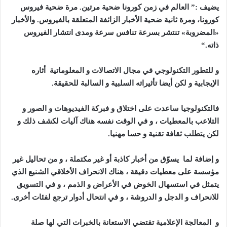
يضيف :” العالم في زمن كورونا ضحية مرتين. مرة ضحية فيروس
كورونا، ومرة ثانية ضحية الأخبار الزائفة المتعلقة بالفيروس. والأخبار
«المضروبة» تنتشر بسرعة تنافس سرعة ومدى انتشار الفيروس
ذاته
“.
و للتطور التكنولوجي في مجال الاتصالات و المعلوماتية أثاره
الإيجابية و لكن أيضا تأثيراته السلبية و السالبة للحقيقة
.
فالتكنولوجيا ساعدت على اختلاق و فبركة الفيديوهات و الصور و
التلاعب بالمعطيات ، و في الوقت نفسه هناك آليات لكشف ذلك و
لكن يتطلب ثقافة تقنية و حسا مهنيا
.
و إضافة لما يسوّق من أخبار كاذبة أو غير مكتملة ، و من تحاليل غير
مؤسسة على معطيات دقيقة ، هناك الانحراف الأخلاقي الشنيع الذي
يتمثل في استسهال الخوض في الأعراض و الذمم ، و في التسويق
للانحراف و الدجل و الدروشة ، و في انتحال أدوار ترجع لفئات أخرى
.
و المعالجة الإعلامية تقتضي الاستعانة بالخبرات التي لها صلة