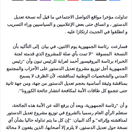
تداولت مؤخرا مواقع التواصل الاجتماعي ما قيل أنه نسخة تعديل
الدستور ، و انساق حتى بعض الإعلاميين و السياسيين وراء التسريب
و انطلقوا في الحديث ارتكازا عليه
.
فسارعت رئاسة الجمهورية يوم الاثنين، في بيان إلى التأكيد بأن
النسخة المسوقة “لا تمت بأي صلة للمشروع الذي قدمته لجنة
الخبراء برئاسة البروفيسور أحمد لعرابة للرئيس تبون وأن “رئيس
الجمهورية أجل توزيع مشروع تعديل الدستور على الأحزاب والمجتمع
المدني والشخصيات الوطنية لمناقشته، لأن الظرف لا يسمح
بمناقشة وثيقة أساسية بحجم تعديل الدستور من جهة، ومن جهة ثانية
حتى تتجمع كل طاقات الأمة لمكافحة انتشار جائحة الكورونا”.
و أن “رئاسة الجمهورية، وبعد أن يرفع الله عن الأمة هذه الجائحة،
ستعلم الرأي العام رسميا بالشروع في توزيع مشروع تعديل الدستور
لمناقشته وإثرائه”.و أكد البيان: “إن كل ما يتم تداوله حاليا بشأن أي
نسخة حول تعديل الدستور، لا يلزم إلا أصحابها، الذين يقعون لا محالة