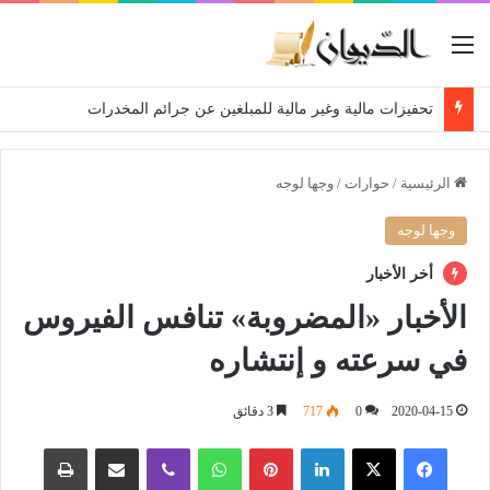
القائمة
تحفيزات مالية وغير مالية للمبلغين عن جرائم المخدرات
الرئيسية
/
حوارات
/
وجها لوجه
وجها لوجه
أخر الأخبار
الأخبار «المضروبة» تنافس الفيروس
في سرعته و إنتشاره
2020-04-15
0
717
3 دقائق
فيسبوك
‫X
لينكدإن
بينتيريست
واتساب
ڤايبر
مشاركة عبر البريد
طباعة