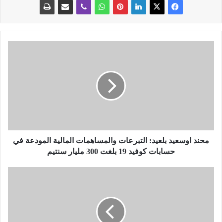
م
ح
ن
د
ا
و
س
ع
ي
د
محند اوسعيد بلعيد: التبرعات والمساهمات المالية المودعة في
ب
حسابات كوفيد 19 بلغت 300 مليار سنتيم
ل
ع
ر
ي
ئ
د
ي
:
س
ا
ا