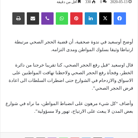
2020-05-13
0
330
أقل من دقيقة
فيسبوك
‫X
لينكدإن
بينتيريست
واتساب
ڤايبر
مشاركة عبر البريد
طباعة
أوضح أوسعيد في ندوة صحفية، أن قضية الحجر الصحي مرتبطة
ارتباطا وثيقا بسلوك المواطن ومدى التزامه.
قال اوسعيد “قبل رفع الحجر الصحي، كنا تقريبا خرجنا من دائرة
الخطر، وفجأة رفع الحجر الصحي ولاحظنا تهافت المواطنين على
الاسواق والازدحام في الشوارع حتى اضطرات السلطات الى اعادة
فرض الحجر الصحي”.
وأضاف “كل شيء مرهون على انضباط المواطن، ما نراه في شوارع
بعض المدن لا يبعث على الارتياح، تهور ولا مسؤولية”.