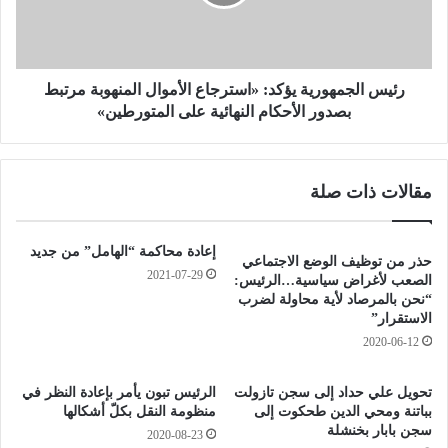
ل
ل
ت
ج
ب
م
ر
ه
ع
و
رئيس الجمهورية يؤكد: «استرجاع الأموال المنهوبة مرتبط
ا
ر
بصدور الأحكام النهائية على المتورطين»
ت
ي
و
ة
ا
ي
مقالات ذات صلة
ل
ؤ
م
ك
س
د
إعادة محاكمة “الهامل” من جديد
ا
:
حذر من توظيف الوضع الاجتماعي
ه
2021-07-29
«
الصعب لأغراض سياسية…الرئيس:
م
ا
“نحن بالمرصاد لأية محاولة لضرب
ا
الاستقرار”
س
ت
ت
2020-06-12
ا
ر
ل
ج
تحويل علي حداد إلى سجن تازولت
‎الرئيس تبون يأمر بإعادة النظر في
م
ا
بباتنة ومحي الدين طحكوت إلى
منظومة النقل بكلّ أشكالها
ا
ع
سجن بابار بخنشلة
2020-08-23
ل
ا