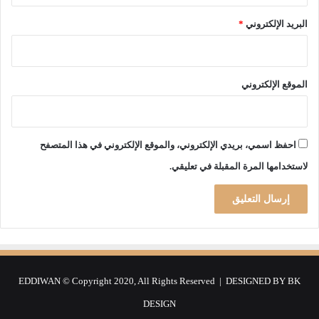
د
د
1
و
البريد الإلكتروني
*
9
ر
ب
ا
ل
ل
غ
أ
الموقع الإلكتروني
ت
ح
3
ك
0
ا
0
م
احفظ اسمي، بريدي الإلكتروني، والموقع الإلكتروني في هذا المتصفح
م
ا
لاستخدامها المرة المقبلة في تعليقي.
ل
ل
ي
ن
ا
ه
ر
ا
س
ئ
ن
ي
ت
ة
ي
ع
EDDIWAN © Copyright 2020, All Rights Reserved | DESIGNED BY
BK
م
ل
DESIGN
ى