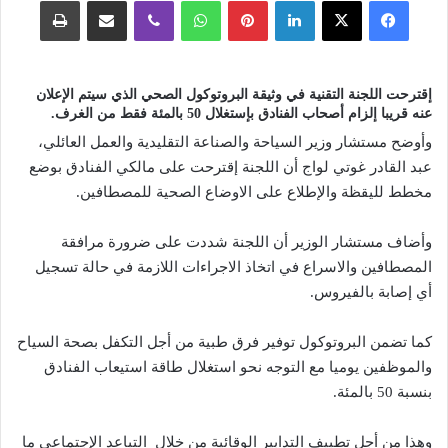
فيسبوك
‫X
لينكدإن
بينتيريست
واتساب
ڤايبر
مشاركة عبر البريد
طباعة
إقترحت اللجنة التقنية في وثيقة البروتوكول الصحي الذي سيتم الإعلان
عنه قريبا إلزام أصحاب الفنادق بإستغلال 50 بالمئة فقط من الغرف.
وأوضح مستشار وزير السياحة والصناعة التقليدية والعمل العائلي،
عبد القادر غوتي لواج أن اللجنة إقترحت على مالكي الفنادق بوضع
مخطط لليقظة والإطلاع على الاوضاع الصحية للمصطافين.
وأضاف مستشار الوزير أن اللجنة شددت على ضرورة مرافقة
المصطافين والاسراع في اتخاذ الاجراءات اللازمة في حالة تسجيل
أي إصابة بالفيروس.
كما تضمن البروتوكول توفير فرق طبية من أجل التكفل بصحة السياح
والموظفين يوميا مع التوجه نحو استغلال طاقة استيعاب الفنادق
بنسبة 50 بالمئة.
وهذا من أجل تطبيف التدابير الوقائية من خلال التباعد الإجتماعي ما