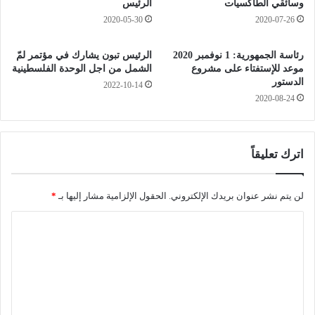
م
وسائقي الطاكسيات
الرئيس
ن
ا
ا
2020-05-30
2020-07-26
ي
س
ة
ي
رئاسة الجمهورية: 1 نوفمبر 2020
الرئيس تبون يشارك في مؤتمر لمّ
ا
ط
موعد للإستفتاء على مشروع
الشمل من اجل الوحدة الفلسطينية
ل
ر
الدستور
2022-10-14
م
ح
2020-08-24
د
ف
ن
ي
ي
ا
ة
ل
اترك تعليقاً
ع
ص
ش
ي
ي
لن يتم نشر عنوان بريدك الإلكتروني.
الحقول الإلزامية مشار إليها بـ
*
د
ة
ل
ا
ع
ي
ي
ا
ل
د
ت
ت
ا
ا
ل
ع
ل
ف
ر
ل
ط
و