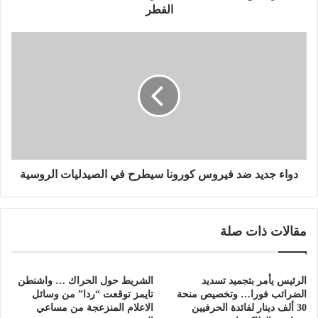
ل
الفطر
ا
د
د
ة
و
ن
ا
ا
ء
ج
ج
ح
د
ة
ي
د
د
ا
ض
خ
د
دواء جديد ضد فيروس كورونا سيطرح في الصيدليات الروسية
ل
ف
س
ي
ي
ر
مقالات ذات صلة
ا
و
ر
س
ة
ك
ا
و
الرئيس يأمر بتجميد تسديد
الشريط حول الحراك … واشنطن
ل
ر
الضرائب فورا… وتخصيص منحة
تايمز توقعت “ردا” من وسائل
ح
و
30 ألف دينار لفائدة الحرفيين
الاعلام المنزعجة من مساعي