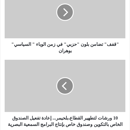
ف
ف
"
ت
ض
ا
م
ن
"قفف" تضامن بلون "حزبي" في زمن الوباء " السياسي"
ب
بوهران
ل
و
1
ن
0
"
و
ح
ر
ز
ش
ب
ا
ي
ت
"
ل
ف
ت
ي
ط
10 ورشات لتطهير القطاع،بلحيمر... إعادة تفعيل الصندوق
ز
ه
الخاص بالتكوين وصندوق خاص بإنتاج البرامج السمعية البصرية
م
ي