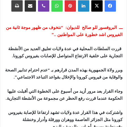
فيسبوك
‫X
لينكدإن
بينتيريست
واتساب
ڤايبر
مشاركة عبر البريد
طباعة
ـــ البروفسور للو صالح للديوان: “نتخوف من ظهور موجة ثانية من
الفيروس اشد خطورة على المواطنين ..”
قررت السلطات المحلية في عدة ولايات تعليق العديد من الأنشطة
التجارية على خلفية الارتفاع المتواصل للإصابات بفيروس كورونا.
وبرر ولاة الجمهورية بهذه المدن قرارهم بـ “عدم احترام تدابير الصحة
والوقاية من فيروس كورونا والإخلال بقواعد التباعد الاجتماعي”.
وجاء القرار بعد مرور أزيد من أسبوع على الخطوة التي أقبلت عليها
الحكومة عندما قررت رفع الحظر عن مجموعة من الأنشطة التجارية.
واشتركت في هذا القرار عدة ولايات تشهد ارتفاعا للإصابة بفيروس
كورونا مثل الجزائر العاصمة ووهران وورقلة وأدرار وخنشلة
وقسنطينة وسوق أهراس والمدية و إليزي.