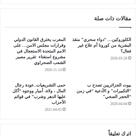
ن
ر
ا
ا
مقالات ذات صلة
ل
ل
و
ق
ب
ط
ا
ا
الكلوروكين… “دواء سحري” منقذ
المغرب يخترق القانون الدولي
ء
ع
البشرية من كورونا أم علاج غير
وقرارات مجلس الامن… على
"
،
فعال؟
الامم المتحدة الاستعجال في
ا
مشروع استفتاء تقرير مصير
ب
2020-03-28
الشعب الصحراوي
ل
ل
س
ح
2020-11-14
ي
ي
ا
م
بيوت الجزائريين تصدح ب
حمى التشريعيات..عودة رجال
س
ر
“التكبيرات” و الأدعية “في زمن
المال ، ولاة، أميار ووجوه “أكل
ي
.
“الحجر الصحي”
عليها الدهر وشرب” في قوائم
"
.
الأحزاب
2020-04-04
ب
.
2021-04-05
و
إ
ه
ع
ر
ا
ا
اترك تعليقاً
د