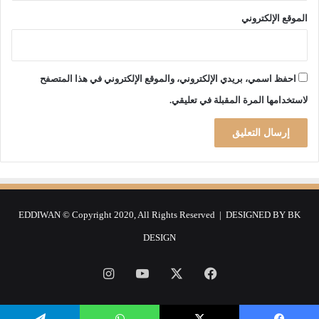
ت
الموقع الإلكتروني
ك
و
ي
ن
احفظ اسمي، بريدي الإلكتروني، والموقع الإلكتروني في هذا المتصفح
و
ص
لاستخدامها المرة المقبلة في تعليقي.
ن
د
و
ق
خ
ا
ص
ب
EDDIWAN © Copyright 2020, All Rights Reserved | DESIGNED BY
BK
إ
DESIGN
ن
ت
فيسبوك
‫X
‫YouTube
انستقرام
ا
ج
ا
ل