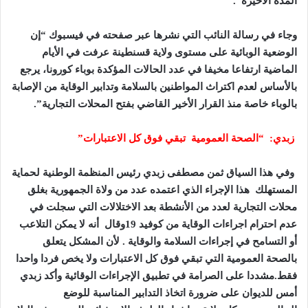
المدة الأخيرة”.
وجاء في رسالة النائب التي نشرها عبر صفحته في فيسبوك “إن
الوضعية الوبائية على مستوى ولاية قسنطينة عرفت في الأيام
الماضية ارتفاعا مخيفا في عدد الحالات المؤكدة بوباء كورونا، يرجع
بالأساس لعدم اكتراث المواطنين بالسلامة وتدابير الوقاية من الإصابة
بالوباء خاصة منذ القرار الأخير القاضي بفتح المحلات التجارية”.
زبدي: “الصحة العمومية تبقي فوق كل الاعتبارات”
وفي هذا السياق ثمن مصطفى زبدي رئيس المنظمة الوطنية لحماية
المستهلك هذا الإجراء الذي اعتمده عدد من ولاة الجمهورية بغلق
محلات التجارية لعدد من الأنشطة بعد الاختلالات التي سجلت في
عدم احترام اجراءات الوقاية من كوفيد 19وقال أنه لا يمكن التلاعب
أو التسامح في إجراءات السلامة والوقاية . لأن المشكل يتعلق
بالصحة العمومية التي تبقي فوق كل الاعتبارات ولا يخص فردا واحدا
فقط.مشددا
على الصرامة في تطبيق الإجراءات الوقائية
وأكد زبدي
أمس للديوان على ضرورة اتخاذ التدابير المناسبة للوضع