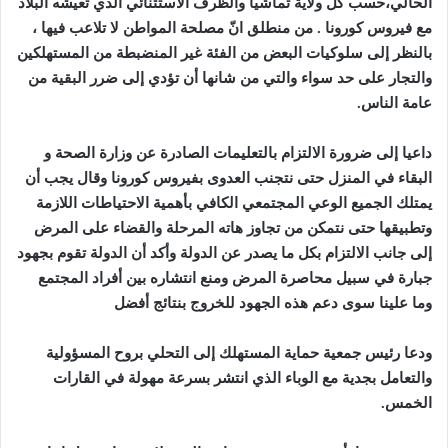
الحالي،حسب كل ولاية تماشيا والظرف الاستثنائي الدي تعيشه البلاد
مع فيروس كورونا . من منطلق انّ مصلحة المواطن لا تلاعب فيها ،
بالنظر إلى سلوكيات البعض من الفئة غير المنضبطة من المستهلكين
والتجار على حد سواء والتي من شانها أن تؤدي إلى ضرر البقية من
عامة الناس.
داعيا إلى ضرورة الالتزام بالتعليمات الصادرة عن وزارة الصحة و
البقاء في المنزل حتى نتجنب العدوى بفيروس كورونا وقال يجب أن
يمتلك الجميع الوعي المجتمعي الكافي بأهمية الاحتياطات اللازمة
وتطبيقها حتى نتمكن من تجاوز هاته المرحلة والقضاء على المرض
إلى جانب الالتزام بكل ما يصدر عن الدولة وأكد أن الدولة تقوم بجهود
جبارة في سبيل محاصرة المرض ومنع انتشاره بين أفراد المجتمع
وما علينا سوى دعم هذه الجهود للخروج بنتائج أفضل
ودعا
رئيس جمعية حماية المستهلك إلى التحلي بروح المسؤولية
والتعامل بجدية مع الوباء الذي انتشر بسرعة مهولة في القارات
الخمس.