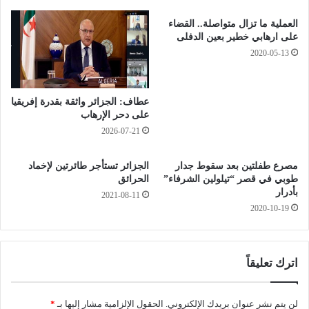
و
ج
ا
ز
العملية ما تزال متواصلة.. القضاء
ل
ا
على ارهابي خطير بعين الدفلى
غ
ئ
2020-05-13
ر
ر
ب
م
ي
ن
عطاف: الجزائر واثقة بقدرة إفريقيا
ة
أ
على دحر الإرهاب
ج
2026-07-21
ل
م
مصرع طفلتين بعد سقوط جدار
الجزائر تستأجر طائرتين لإخماد
ح
طوبي في قصر “تيلولين الشرفاء”
الحرائق
ا
بأدرار
ر
2021-08-11
2020-10-19
ب
ة
ف
ي
اترك تعليقاً
ر
و
س
لن يتم نشر عنوان بريدك الإلكتروني.
الحقول الإلزامية مشار إليها بـ
*