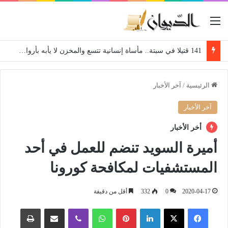
القائمة
141 قتيلا في سبتة.. مأساة إنسانية تتسع والمخزن لا يأبه بأرواح المواطنين
الرئيسية
/
آخر الأخبار
آخر الأخبار
أخر الأخبار
أميرة السويد تنضم للعمل في أحد
المستشفيات لمكافحة كورونا
2020-04-17
0
332
أقل من دقيقة
فيسبوك
‫X
لينكدإن
بينتيريست
واتساب
ڤايبر
مشاركة عبر البريد
طباعة