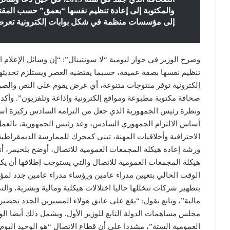
والمكتوبة إلى إعادة تنظيم نفسها “بعمق” حسب المقتضي
إلى مؤسسات منظمة في شكل بوابات إلكترونية تعرض
وصرح الوزير في حوار ليومية “لا سونتينال”: “إن وسائل الإعلام 
تنظيم نفسها بصفة عميقة، حسبما يقتضيه العصر ويستلزم تحديث
إلكترونية توفر منتوجات متنوعة، أي عرض يقوم على النص والصو
صحافة مكتوبة مطبوعة ومواقع إلكترونية وإذاعة وتلفزيون”. وأكد 
ونظرة رئيس الجمهورية الذي جعل من التزامه السادس ركيزة أسا
أساس الالتزام الجمهوري السادس، وعد رئيس الجمهورية، بالعم
الاحترافية وأخلاقيات المهنة، تبنى كمحرك للممارسة الديمقرا
ورشة إعادة هيكلة المجمعات العمومية للاتصال، أوضح بلحيمر، أن
هيكلة المجمعات العمومية للاتصال والتي يستوجب إطلاقها أن يك
الوقت الحالي بتعيين مدراء عامين ورؤساء مدراء عامين جدد لم
بتطهير شركات تتخللها حاليا اختلالات هيكلية ومالية وبشرية، وال
مالية”، وتابع يقول: “يقع على عاتق هؤلاء المسيرين الجدد تحض
مجلس مساهمات الدولة التابع للوزير الأول. ويشمل ذلك أيضا الو
العمومية الستة”، مشددا على أن قطاع الاتصال “هو الوحيد اليوم ا