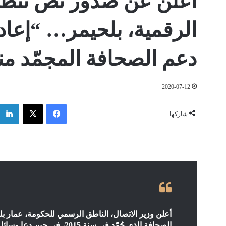
أعلن عن صدور نص تنظي
الرقمية، بلحيمر… “إعا
دعم الصحافة المجمّد منذ سن
2020-07-12
فيسبوك
‫X
شاركها
أعلن وزير الاتصال، الناطق الرسمي للحكومة، عمار ب
الصحافة الذي جُمّد في سنة 2015