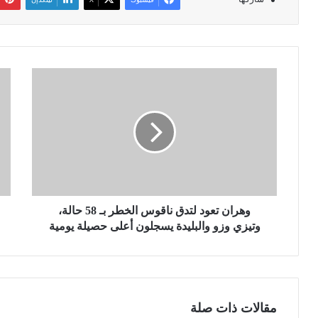
و
م
ه
و
ر
ل
ا
و
ن
د
ت
ي
ع
ة
و
و
د
ه
ل
وهران تعود لتدق ناقوس الخطر بـ 58 حالة،
ر
ت
ا
وتيزي وزو والبليدة يسجلون أعلى حصيلة يومية
د
ن
ق
.
ن
.
ا
.
ق
م
مقالات ذات صلة
و
ن