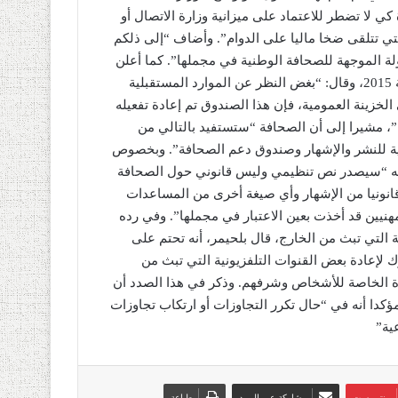
ي لا تضطر للاعتماد على ميزانية وزارة الاتصال أو
التي تتلقى ضخا ماليا على الدوام”. وأضاف “إلى ذلكم
ة الموجهة للصحافة الوطنية في مجملها”. كما أعلن
الوزير، عن إعادة تفعيل صندوق دعم الصحافة الذي جُمّد في سنة 2015، وقال: “بغض النظر عن الموارد المستقبلية
سنة 2015 وحولت مذخراته إلى الخزينة العمومية، فإن هذا الصندوق تم إعادة تفعيله
ا”، مشيرا إلى أن الصحافة “ستستفيد بالتالي من
طنية للنشر والإشهار وصندوق دعم الصحافة”. وبخصوص
ر أنه “سيصدر نص تنظيمي وليس قانوني حول الصحافة
ة قانونيا من الإشهار وأي صيغة أخرى من المساعدات
يين قد أخذت بعين الاعتبار في مجملها”. وفي رده
 التي تبث من الخارج، قال بلحيمر، أنه تحتم على
لإعادة بعض القنوات التلفزيونية التي تبث من
ياة الخاصة للأشخاص وشرفهم. وذكر في هذا الصدد أن
مؤكدا أنه في “حال تكرر التجاوزات أو ارتكاب تجاوزات
ية”
بينتيريست
مشاركة عبر البريد
طباعة