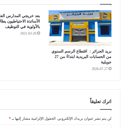
س
ص
ا
و
بعد خريجي المدارس العليا
ل
ر
الأساتذة الاحتياطيون يطا
خ
ي
بالأولوية في التوظيف
ط
ي
2021-03-20
ر
ط
ب
ا
ـ
ل
بريد الجزائر : اقتطاع الرسم السنوي
5
ب
من الحسابات البريدية ابتداءً من 27
8
ب
جويلية
ح
9
2026-07-27
ا
0
ل
0
ة
م
،
ل
و
ي
ت
و
اترك تعليقاً
ي
ن
ز
س
ي
ن
لن يتم نشر عنوان بريدك الإلكتروني.
الحقول الإلزامية مشار إليها بـ
*
و
ت