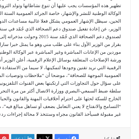
تطهير هذه المؤسسات يجب عليها أن تنوع نشاطاتها وتولد الثروة ك
الوكالة الوطنية للنشر والإشهار، خاصة الجرائد العمومية الستة 
الحين، سيظل الإشهار العمومي يشكل فعلا غالبية مساعدات الدول
لصندوق دعم الصحافة الذي جُمّد 
بقرار من الوزير الأول بناء على طلب مني وهو ما يمثل خبرا سار
موردين من الإعانات المباشرة وغير المباشرة عبر الوكالة الو
ورشة الإصلاحات المتعلقة بوسائل الإعلام الرقمية، أعلن الوزي
الرقمية التي نريد تقنين وجودها لتمكينها، لا سيما من الاستفاد
العمومية الموجهة للصحافة”، موضحا أن “ملاحظات وتوصيات المهن
على سؤال حول التجاوزات التي ارتكبتها بعض القنوات التلفزيونية
سلطة ضبط السمعي-البصري ووزارة الاتصال أكثر من مرة التحرك 
الخارج للسكة لحثها على احترام أخلاقيات المهنة والقانون والح
“التسامح والانفتاح لا يعني التعامل بضعف أو تساهل مبالغ فيه”، 
غير مقبولة فسيأخذ القانون مجراه وستتخذ لا محالة إجراءات ردع
شاركها
فيسبوك
‫X
لينكدإن