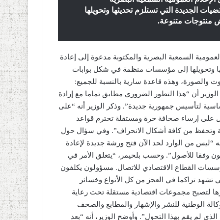
ات الجديدة التي تستلزم تحديثها وتحويلها
 منتوجات متنوعة.
العمومية السمعية البصرية والمكتوبة مدعوة إلى إعادة
ها وتحويلها إلى مؤسسات منظمة في شكل بوابات
ت والصورة، وهذه قاعدة سارية بالنسبة للجميع:
الوزير أن “هذا التطور الضروري مطابق تماما مع إرادة
سية لتأسيس جمهورية جديدة”. وذكر الوزير أنه “على
ل على إرساء صحافة حرة ومستقلة تحترم قواعد
طية وتحفظ من كافة أشكال الانحراف”. وفي سؤال حول
ه “ليس من الوارد لحد الآن فتح ورشة جديدة لإعادة
ون وفقا للأصول”. وحسب بلحيمر، “يتعلق الأمر في
ؤسسات القطاع الاقتصادي للاتصال. مسؤولون يكلفون
تي تشهد تراكما في العجز من كل الأنواع وخسائر
يرها لتصبح مجموعات اقتصادية مستقلة تحت رعاية
كالة الوطنية للنشر والإشهار والمطابع والصحف
لذي لم يقم بهذا التحول”. وأوضح الوزير، أنه “بعد