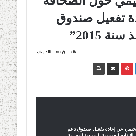
مي حول الصحافة
دة تفعيل صندوق
ة 2015”
0
308
2 دقائق
لينكدإن
بينتيريست
مشاركة عبر البريد
طباعة
لحيمر، عن إعادة تفعيل صندوق دعم
، في حين دعا وسائل الإعلام العمومية السمعية البصرية