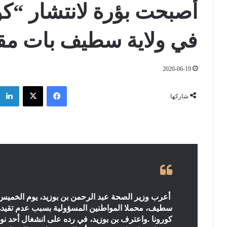
في ولاية سطيف بات مقل
2020-06-19
فيسبوك
‫X
شاركها
أعرب وزير الصحة عبد الرحمن بن بوزيد، يوم الخميس، 
سطيف، محملا المواطنين المسؤولية بسبب عدم تقيدهم
كورونا
.
واعترف بن بوزيد، في رده على انشغال أحد نو