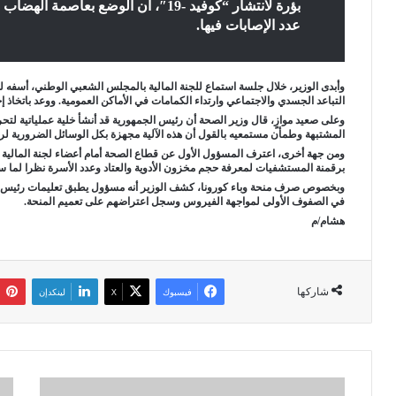
بؤرة لانتشار “كوفيد -19″، أن الوضع بع
عدد الإصابات فيها
.
وأبدى الوزير، خلال جلسة استماع للجنة المالية بالمجلس الشعبي الوطني، أسفه لعد
التباعد الجسدي والاجتماعي وارتداء الكمامات في الأماكن العمومية. ووعد باتخاذ 
المشتبهة وطمأن مستمعيه بالقول أن هذه الآلية مجهزة بكل الوسائل الضرورية ل
ومن جهة أخرى، اعترف المسؤول الأول عن قطاع الصحة أمام أعضاء لجنة المالية بأ
برقمنة المستشفيات لمعرفة حجم مخزون الأدوية والعتاد وعدد الأسرة نظرا لما 
وبخصوص صرف منحة وباء كورونا، كشف الوزير أنه مسؤول يطبق تعليمات رئيس ال
في الصفوف الأولى لمواجهة الفيروس وسجل اعتراضهم على تعميم المنحة.
هشام/م
شاركها
فيسبوك
‫X
لينكدإن
م
9