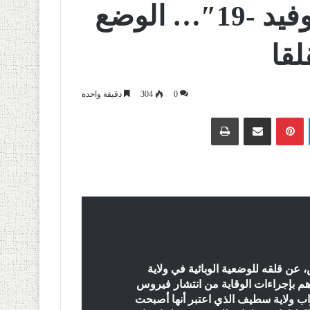
أصبحت بؤرة لانتشار “كوفيد -19″… الوضع
قا
0
304
دقيقة واحدة
لينكدإن
بينتيريست
مشاركة عبر البريد
طباعة
عن قلقه للوضعية الوبائية في ولاية
 بإجراءات الوقاية من انتشار فيروس
اب ولاية سطيف الذي اعتبر أنها أصبحت