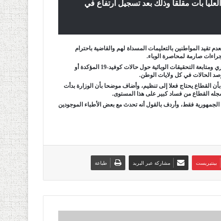
اصمة الهضاب العليا بات مقلقا وذلك بعد تسجيل ارتفاع في
م تقيد المواطنين بالتعليمات المسداة لهم والقاضية باحترام
إجراءات صارمة لمحاصرة الوباء
.
وعلى صعيد موازٍ، قال وزير الصحة أن رئيس الجمهورية قد أنشأ خلية عملياتية لتحري ومتابعة التحقيقات الوبائية حول حالات كوفيد-19 المؤكدة أو
رصد الحالات في كل ولايات الوطن
.
ن القطاع يحتاج فعلا إلى تنظيم، وأضاف موضحا بأن الوزارة بدأت
سجله القطاع من فساد كبير على هذا المستوى
.
جمهورية فقط، وأردف بالقول أنه تحدث مع بعض الأطباء الموجودين
بينتيريست
مشاركة عبر البريد
طباعة