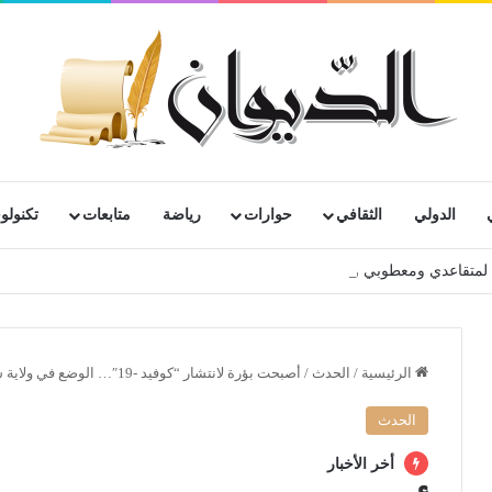
الدولي
الثقافي
حوارات
رياضة
متابعات
تكنولوج
رية لمتقاعدي ومعطوبي وكبار جرحى الجيش الوطني الشعبي
الرئيسية
/
الحدث
/
أصبحت بؤرة لانتشار “كوفيد -19″… الوضع في ولاية سطيف بات مقلقا
الحدث
أخر الأخبار